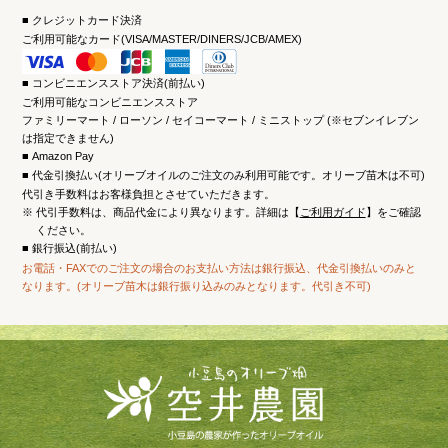
クレジットカード決済
ご利用可能なカード(VISA/MASTER/DINERS/JCB/AMEX)
コンビニエンスストア決済(前払い)
ご利用可能なコンビニエンスストア
ファミリーマート / ローソン / セイコーマート / ミニストップ (※セブンイレブン
は指定できません)
Amazon Pay
代金引換払い(オリーブオイルのご注文のみ利用可能です。オリーブ苗木は不可)
代引き手数料はお客様負担とさせていただきます。
※
代引手数料は、商品代金により異なります。詳細は【
ご利用ガイド
】をご確認
ください。
銀行振込(前払い)
お電話・FAXでのご注文の場合のお支払い方法は銀行振込、代金引換払いのみと
なります。(オリーブ苗木は銀行振り込みのみとなります。代引き不可)