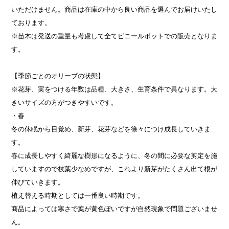
いただけません。商品は在庫の中から良い商品を選んでお届けいたし
ております。
※苗木は発送の重量も考慮して全てビニールポットでの販売となりま
す。
【季節ごとのオリーブの状態】
※花芽、実をつける年数は品種、大きさ、生育条件で異なります。大
きいサイズの方がつきやすいです。
・春
冬の休眠から目覚め、新芽、花芽などを徐々につけ成長していきま
す。
春に成長しやすく綺麗な樹形になるように、冬の間に必要な剪定を施
していますので枝葉少なめですが、これより新芽がたくさん出て根が
伸びていきます。
植え替える時期としては一番良い時期です。
商品によっては寒さで葉が黄色ぽいですが自然現象で問題ございませ
ん。