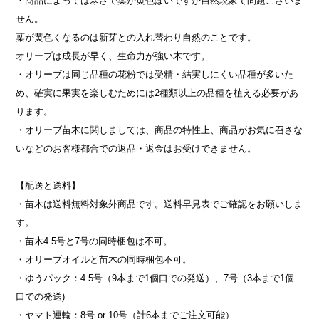
・商品によっては寒さで葉が黄色ぽいですが自然現象で問題ございま
せん。
葉が黄色くなるのは新芽との入れ替わり自然のことです。
オリーブは成長が早く、生命力が強い木です。
・オリーブは同じ品種の花粉では受精・結実しにくい品種が多いた
め、確実に果実を楽しむためには2種類以上の品種を植える必要があ
ります。
・オリーブ苗木に関しましては、商品の特性上、商品がお気に召さな
いなどのお客様都合での返品・返金はお受けできません。
【配送と送料】
・苗木は送料無料対象外商品です。送料早見表でご確認をお願いしま
す。
・苗木4.5号と7号の同時梱包は不可。
・オリーブオイルと苗木の同時梱包不可。
・ゆうパック：4.5号（9本まで1個口での発送）、7号（3本まで1個
口での発送)
・ヤマト運輸：8号 or 10号（計6本までご注文可能）