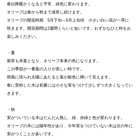
春以降暖かくなると平常、緑色に変わります。
オリーブは春から秋まで成長し続けます。
オリーブの開花時期 5月下旬～6月上旬頃 小さい白い花が一斉に
咲きます。開花期間は2週間くらいと短いです。わずかなひと時をお
楽しみください。
・夏
新芽も本葉となり、オリーブ本来の色になります。
この季節が一番葉の入りが美しい時です。
雨風に揺られ太陽にあたると葉が銀色に輝いて見えます。
春に受粉した木は初夏には小さな実をつけて少しずつ大きくなってい
きます。
・秋
実がついている木はだんだん熟し、緑、赤緑と色が変わります。
オリーブの木には隔年性があり、今年実をつけていない木は次の年に
実がつくことが多いです。