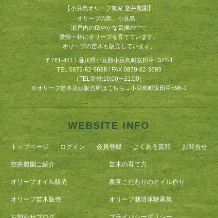
【小豆島オリーブ農家 空井農園】
オリーブの島、小豆島。
瀬戸内の穏やかな気候の中で
愛情一杯にオリーブを育てています。
オリーブの苗木も販売しています。
〒761-4411 香川県小豆郡小豆島町安田甲1372-1
TEL 0879-62-9688 / FAX 0879-82-3689
（TEL受付:10:00〜21:00）
※
オリーブ苗木店頭販売所はこちら
→
小豆島町安田甲596-1
WEBSITE INFO
トップページ
ログイン
会員登録
よくある質問
お問合せ
空井農園ご紹介
苗木の育て方
オリーブオイル販売
農園こだわりのオイル作り
オリーブ苗木販売
オリーブ栽培体験募集
お知らせブログ
プライバシーポリシー