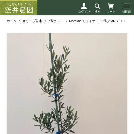
ログイン
検索
カート
ホーム
オリーブ苗木
7号ポット
Moraiolo モライオロ／7号／MR-7-001