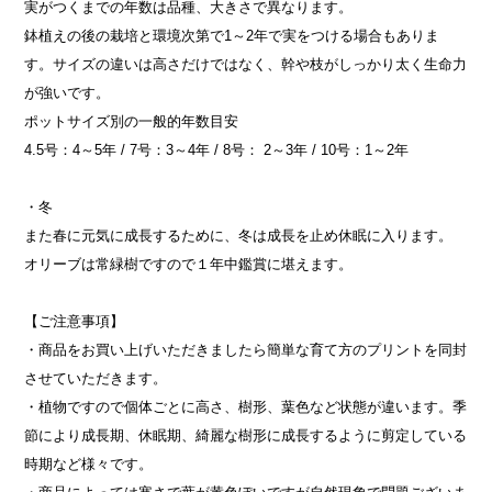
実がつくまでの年数は品種、大きさで異なります。
鉢植えの後の栽培と環境次第で1～2年で実をつける場合もありま
す。サイズの違いは高さだけではなく、幹や枝がしっかり太く生命力
が強いです。
ポットサイズ別の一般的年数目安
4.5号：4～5年 / 7号：3～4年 / 8号： 2～3年 / 10号：1～2年
・冬
また春に元気に成長するために、冬は成長を止め休眠に入ります。
オリーブは常緑樹ですので１年中鑑賞に堪えます。
【ご注意事項】
・商品をお買い上げいただきましたら簡単な育て方のプリントを同封
させていただきます。
・植物ですので個体ごとに高さ、樹形、葉色など状態が違います。季
節により成長期、休眠期、綺麗な樹形に成長するように剪定している
時期など様々です。