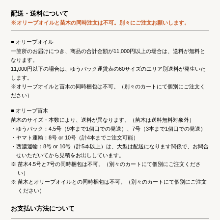
配送・送料について
オリーブオイルと苗木の同時注文は不可。
別々にご注文お願いします。
オリーブオイル
一箇所のお届けにつき、商品の合計金額が11,000円以上の場合は、送料が無料と
なります。
11,000円以下の場合は、ゆうパック運賃表の60サイズのエリア別送料が発生いた
します。
※オリーブオイルと苗木の同時梱包は不可。（別々のカートにて個別にご注文く
ださい）
オリーブ苗木
苗木のサイズ・本数により、送料が異なります。（苗木は送料無料対象外）
ゆうパック：4.5号（9本まで1個口での発送）、7号（3本まで1個口での発送）
ヤマト運輸：8号 or 10号（計4本までご注文可能）
西濃運輸：8号 or 10号（計5本以上）は、大型は配送になります関係で、お問合
せいただいてから見積をお出ししています。
※
苗木4.5号と7号の同時梱包は不可。（別々のカートにて個別にご注文くださ
い）
※
苗木とオリーブオイルとの同時梱包は不可。（別々のカートにて個別にご注文
ください）
お支払い方法について