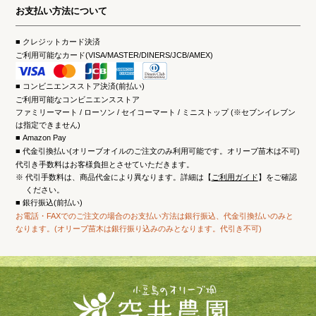
お支払い方法について
クレジットカード決済
ご利用可能なカード(VISA/MASTER/DINERS/JCB/AMEX)
コンビニエンスストア決済(前払い)
ご利用可能なコンビニエンスストア
ファミリーマート / ローソン / セイコーマート / ミニストップ (※セブンイレブン
は指定できません)
Amazon Pay
代金引換払い(オリーブオイルのご注文のみ利用可能です。オリーブ苗木は不可)
代引き手数料はお客様負担とさせていただきます。
※
代引手数料は、商品代金により異なります。詳細は【
ご利用ガイド
】をご確認
ください。
銀行振込(前払い)
お電話・FAXでのご注文の場合のお支払い方法は銀行振込、代金引換払いのみと
なります。(オリーブ苗木は銀行振り込みのみとなります。代引き不可)