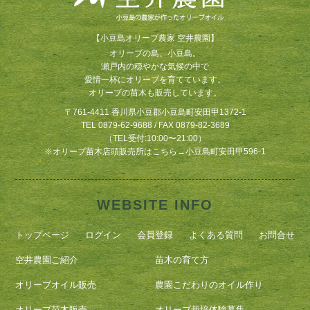
【小豆島オリーブ農家 空井農園】
オリーブの島、小豆島。
瀬戸内の穏やかな気候の中で
愛情一杯にオリーブを育てています。
オリーブの苗木も販売しています。
〒761-4411 香川県小豆郡小豆島町安田甲1372-1
TEL 0879-62-9688 / FAX 0879-82-3689
（TEL受付:10:00〜21:00）
※
オリーブ苗木店頭販売所はこちら
→
小豆島町安田甲596-1
WEBSITE INFO
トップページ
ログイン
会員登録
よくある質問
お問合せ
空井農園ご紹介
苗木の育て方
オリーブオイル販売
農園こだわりのオイル作り
オリーブ苗木販売
オリーブ栽培体験募集