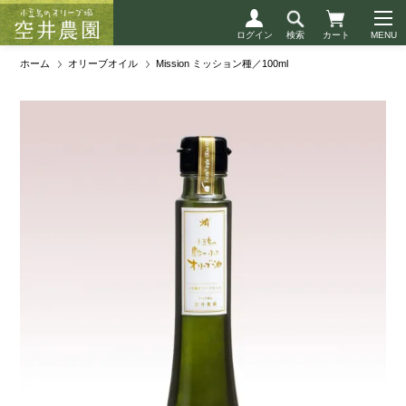
ログイン
検索
カート
ホーム
オリーブオイル
Mission ミッション種／100ml