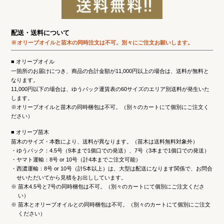
配送・送料について
オリーブオイルと苗木の同時注文は不可。
別々にご注文お願いします。
オリーブオイル
一箇所のお届けにつき、商品の合計金額が11,000円以上の場合は、送料が無料と
なります。
11,000円以下の場合は、ゆうパック運賃表の60サイズのエリア別送料が発生いた
します。
※オリーブオイルと苗木の同時梱包は不可。（別々のカートにて個別にご注文く
ださい）
オリーブ苗木
苗木のサイズ・本数により、送料が異なります。（苗木は送料無料対象外）
ゆうパック：4.5号（9本まで1個口での発送）、7号（3本まで1個口での発送）
ヤマト運輸：8号 or 10号（計4本までご注文可能）
西濃運輸：8号 or 10号（計5本以上）は、大型は配送になります関係で、お問合
せいただいてから見積をお出ししています。
※
苗木4.5号と7号の同時梱包は不可。（別々のカートにて個別にご注文くださ
い）
※
苗木とオリーブオイルとの同時梱包は不可。（別々のカートにて個別にご注文
ください）