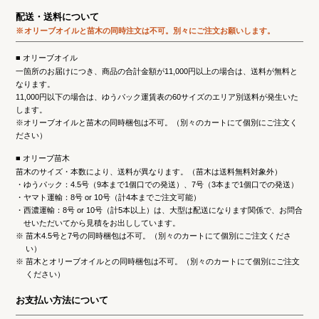
配送・送料について
オリーブオイルと苗木の同時注文は不可。
別々にご注文お願いします。
オリーブオイル
一箇所のお届けにつき、商品の合計金額が11,000円以上の場合は、送料が無料と
なります。
11,000円以下の場合は、ゆうパック運賃表の60サイズのエリア別送料が発生いた
します。
※オリーブオイルと苗木の同時梱包は不可。（別々のカートにて個別にご注文く
ださい）
オリーブ苗木
苗木のサイズ・本数により、送料が異なります。（苗木は送料無料対象外）
ゆうパック：4.5号（9本まで1個口での発送）、7号（3本まで1個口での発送）
ヤマト運輸：8号 or 10号（計4本までご注文可能）
西濃運輸：8号 or 10号（計5本以上）は、大型は配送になります関係で、お問合
せいただいてから見積をお出ししています。
※
苗木4.5号と7号の同時梱包は不可。（別々のカートにて個別にご注文くださ
い）
※
苗木とオリーブオイルとの同時梱包は不可。（別々のカートにて個別にご注文
ください）
お支払い方法について