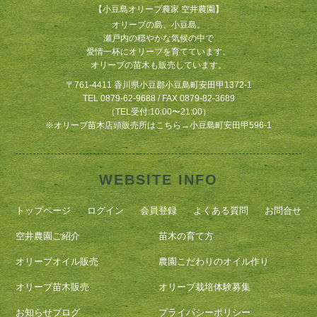
【小豆島オリーブ農家 空井農園】
オリーブの島、小豆島。
瀬戸内の穏やかな気候の中で
愛情一杯にオリーブを育てています。
オリーブの苗木も販売しています。
〒761-4411 香川県小豆郡小豆島町安田甲1372-1
TEL 0879-62-9688 / FAX 0879-82-3689
（TEL受付:10:00〜21:00）
※
オリーブ苗木店頭販売所はこちら
→
小豆島町安田甲596-1
WEBSITE INFO
トップページ
ログイン
会員登録
よくある質問
お問合せ
空井農園ご紹介
苗木の育て方
オリーブオイル販売
農園こだわりのオイル作り
オリーブ苗木販売
オリーブ栽培体験募集
お知らせブログ
プライバシーポリシー