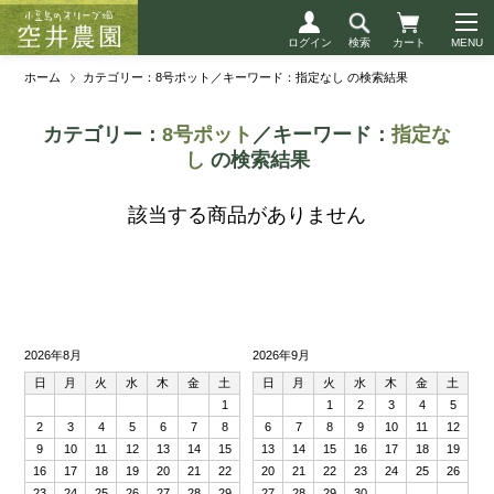
ログイン
検索
カート
ホーム
カテゴリー：8号ポット／キーワード：指定なし の検索結果
カテゴリー：
8号ポット
／キーワード：
指定な
し
の検索結果
該当する商品がありません
2026年8月
2026年9月
日
月
火
水
木
金
土
日
月
火
水
木
金
土
1
1
2
3
4
5
2
3
4
5
6
7
8
6
7
8
9
10
11
12
9
10
11
12
13
14
15
13
14
15
16
17
18
19
16
17
18
19
20
21
22
20
21
22
23
24
25
26
23
24
25
26
27
28
29
27
28
29
30