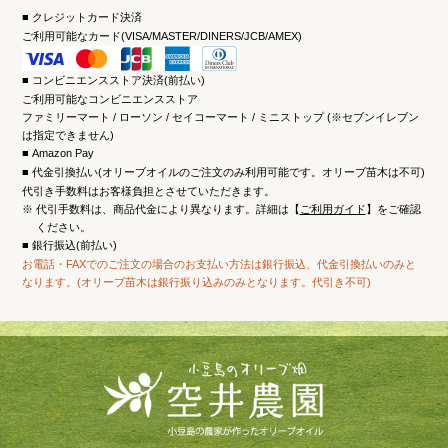
クレジットカード決済
ご利用可能なカード(VISA/MASTER/DINERS/JCB/AMEX)
コンビニエンスストア決済(前払い)
ご利用可能なコンビニエンスストア
ファミリーマート / ローソン / セイコーマート / ミニストップ (※セブンイレブン
は指定できません)
Amazon Pay
代金引換払い(オリーブオイルのご注文のみ利用可能です。オリーブ苗木は不可)
代引き手数料はお客様負担とさせていただきます。
※
代引手数料は、商品代金により異なります。詳細は【
ご利用ガイド
】をご確認
ください。
銀行振込(前払い)
お電話・FAXでのご注文の場合のお支払い方法は銀行振込、代金引換払いのみと
なります。(オリーブ苗木は銀行振り込みのみとなります。代引き不可)