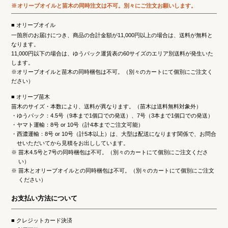
オリーブオイルと苗木の同時注文は不可。
別々にご注文お願いします。
オリーブオイル
一箇所のお届けにつき、商品の合計金額が11,000円以上の場合は、送料が無料と
なります。
11,000円以下の場合は、ゆうパック運賃表の60サイズのエリア別送料が発生いた
します。
※オリーブオイルと苗木の同時梱包は不可。（別々のカートにて個別にご注文く
ださい）
オリーブ苗木
苗木のサイズ・本数により、送料が異なります。（苗木は送料無料対象外）
ゆうパック：4.5号（9本まで1個口での発送）、7号（3本まで1個口での発送）
ヤマト運輸：8号 or 10号（計4本までご注文可能）
西濃運輸：8号 or 10号（計5本以上）は、大型は配送になります関係で、お問合
せいただいてから見積をお出ししています。
※
苗木4.5号と7号の同時梱包は不可。（別々のカートにて個別にご注文くださ
い）
※
苗木とオリーブオイルとの同時梱包は不可。（別々のカートにて個別にご注文
ください）
お支払い方法について
クレジットカード決済