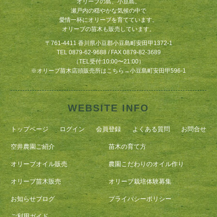
オリーブの島、小豆島。
瀬戸内の穏やかな気候の中で
愛情一杯にオリーブを育てています。
オリーブの苗木も販売しています。
〒761-4411 香川県小豆郡小豆島町安田甲1372-1
TEL 0879-62-9688 / FAX 0879-82-3689
（TEL受付:10:00〜21:00）
※
オリーブ苗木店頭販売所はこちら
→
小豆島町安田甲596-1
WEBSITE INFO
トップページ
ログイン
会員登録
よくある質問
お問合せ
空井農園ご紹介
苗木の育て方
オリーブオイル販売
農園こだわりのオイル作り
オリーブ苗木販売
オリーブ栽培体験募集
お知らせブログ
プライバシーポリシー
ご利用ガイド