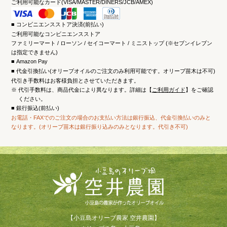
ご利用可能なカード(VISA/MASTER/DINERS/JCB/AMEX)
コンビニエンスストア決済(前払い)
ご利用可能なコンビニエンスストア
ファミリーマート / ローソン / セイコーマート / ミニストップ (※セブンイレブン
は指定できません)
Amazon Pay
代金引換払い(オリーブオイルのご注文のみ利用可能です。オリーブ苗木は不可)
代引き手数料はお客様負担とさせていただきます。
※
代引手数料は、商品代金により異なります。詳細は【
ご利用ガイド
】をご確認
ください。
銀行振込(前払い)
お電話・FAXでのご注文の場合のお支払い方法は銀行振込、代金引換払いのみと
なります。(オリーブ苗木は銀行振り込みのみとなります。代引き不可)
【小豆島オリーブ農家 空井農園】