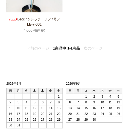
Leccino レッチーノ／7号／
LE-7-001
4,000円(内税)
＜前のページ
1
商品中
1-1
商品
次のページ
2026年8月
2026年9月
日
月
火
水
木
金
土
日
月
火
水
木
金
土
1
1
2
3
4
5
2
3
4
5
6
7
8
6
7
8
9
10
11
12
9
10
11
12
13
14
15
13
14
15
16
17
18
19
16
17
18
19
20
21
22
20
21
22
23
24
25
26
23
24
25
26
27
28
29
27
28
29
30
30
31